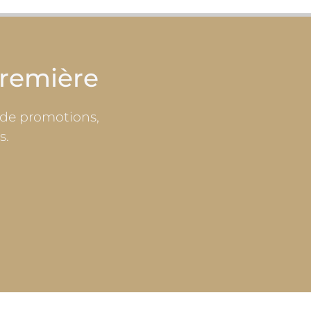
première
 de promotions,
s.