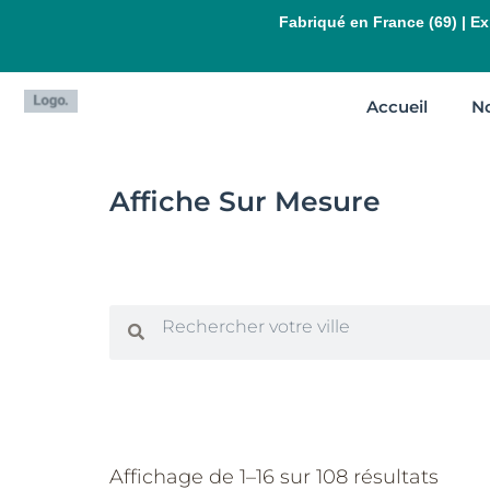
Aller
Fabriqué en France (69) | Exp
au
contenu
Accueil
No
Affiche Sur Mesure
Rechercher
Rechercher
Trié
par
Affichage de 1–16 sur 108 résultats