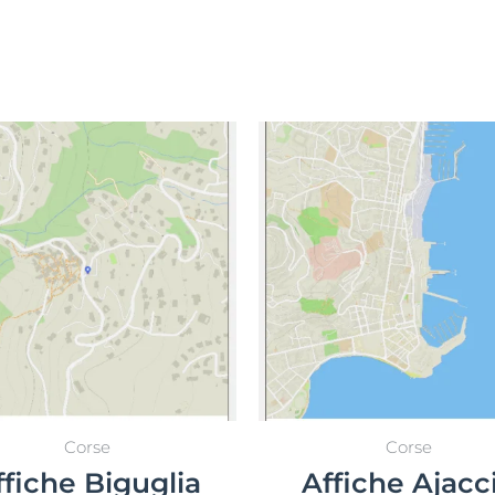
Select options
Select options
Corse
Corse
ffiche Biguglia
Affiche Ajacc