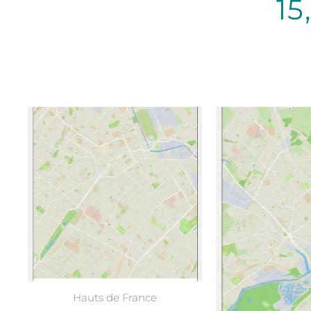
15
Select options
Sele
Hauts de France