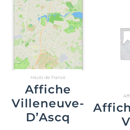
Hauts de France
Affiche
Aff
Villeneuve-
Affic
D’Ascq
V