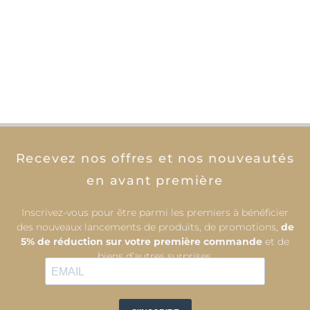
Sele
Recevez nos offres et nos nouveautés
en avant première
Inscrivez-vous pour être parmi les premiers à bénéficier
des nouveaux lancements de produits, de promotions,
de
5% de réduction sur votre première commande
et de
biens d’autres surprises.