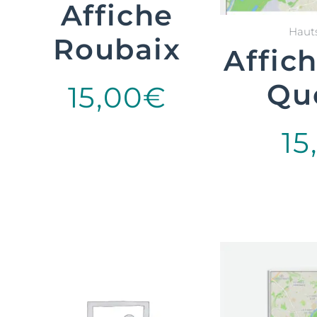
Affiche
Hauts
Roubaix
Affich
Qu
15,00
€
15
Select options
Sele