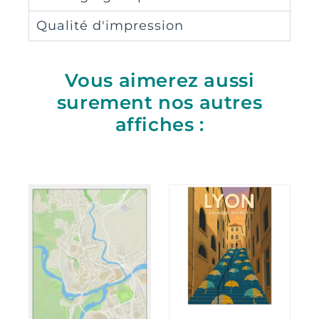
Qualité d'impression
Vous aimerez aussi
surement nos autres
affiches :
Plage
Ce
de
produit
prix :
11,00
a
à
plusieurs
35,00
variations.
Les