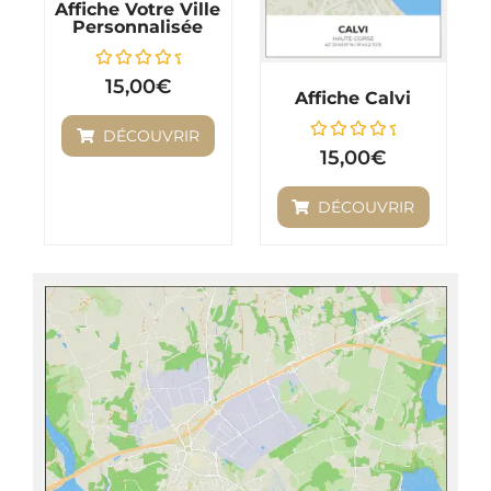
Affiche Votre Ville
Personnalisée
Note
15,00
€
Affiche Calvi
0
sur
5
DÉCOUVRIR
Note
15,00
€
0
sur
5
DÉCOUVRIR