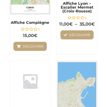
Affiche Lyon –
options
Escalier Mermet
(Croix-Rousse)
peuvent
être
Affiche Compiègne
Note
11,00
€
–
35,00
€
0
choisies
sur
5
Note
sur
DÉCOUVRIR
15,00
€
0
sur
la
5
DÉCOUVRIR
page
du
produit