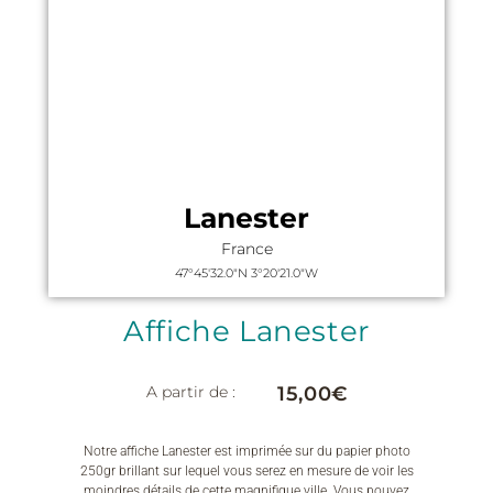
Lanester
France
47°45'32.0"N 3°20'21.0"W
Affiche Lanester
A partir de :
15,00
€
Notre affiche Lanester est imprimée sur du papier photo
250gr brillant sur lequel vous serez en mesure de voir les
moindres détails de cette magnifique ville. Vous pouvez