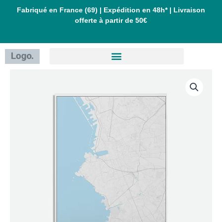
Aller
Fabriqué en France (69) | Expédition en 48h* | Livraison
offerte à partir de 50€
au
contenu
quantité
de
Affiche
Marseille