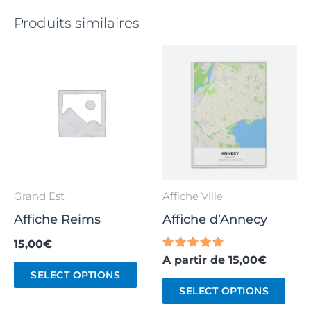
Produits similaires
Grand Est
Affiche Ville
Affiche Reims
Affiche d’Annecy
15,00
€
Note
A partir de
15,00
€
5.00
SELECT OPTIONS
sur 5
SELECT OPTIONS